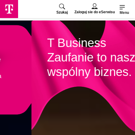
Przejdź
do
Zaloguj sie do eSerwisu
Szukaj
strony
Menu
głównej
T Business
Zaufanie to nasz
wspólny biznes.